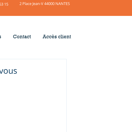
2 Place Jean-V 44000 NANTES
63 15
s
Contact
Accès client
 vous