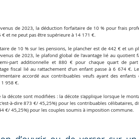
evenus de 2023, la déduction forfaitaire de 10 % pour frais prof
5 € et ne peut pas être supérieure à 14 171 €.
taire de 10 % sur les pensions, le plancher est de 442 € et un p
venus de 2023, le plafond global de l'avantage lié au quotient fam
i-part additionnelle et 880 € pour chaque quart de part a
tage fiscal lié au rattachement d’un enfant passe à 6 674 €. L
lémentaire accordé aux contribuables veufs ayant des enfants
 1 958 €.
la décote sont modifiées : la décote s'applique lorsque le monta
(c'est-à-dire 873 €/ 45,25%) pour les contribuables célibataires, di
 444 €/ 45,25%) pour les couples soumis à imposition commune.