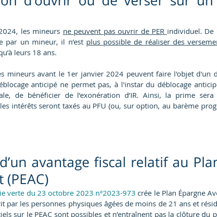
tion d’ouvrir ou de verser sur un
 2024, les mineurs 
ne peuvent pas ouvrir de PER 
individuel. De 
e par un mineur, il n’est 
plus possible de réaliser des verseme
qu’à leurs 18 ans.
s mineurs avant le 1er janvier 2024 peuvent faire l'objet d'un d
blocage anticipé ne permet pas, à l'instar du déblocage anticipé
ale, de bénéficier de l’exonération d’IR. Ainsi, la prime ser
 les intérêts seront taxés au PFU (ou, sur option, au barème progre
d’un avantage fiscal relatif au Pla
t (PEAC)
strie verte du 23 octobre 2023 n°2023-973
 crée le Plan Épargne Ave
it par les personnes physiques âgées de moins de 21 ans et résid
tiels sur le PEAC sont possibles et n’entraînent pas la clôture du pl