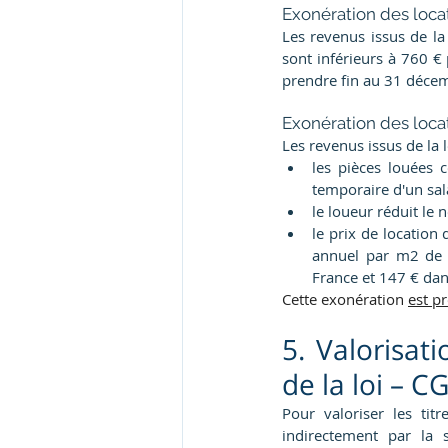
Exonération des locat
Les revenus issus de la
sont inférieurs à 760 € 
prendre fin au 31 décem
Exonération des locati
Les revenus issus de la 
les pièces louées c
temporaire d'un sala
le loueur réduit le
le prix de location 
annuel par m2 de s
France et 147 € dan
Cette exonération 
est p
5. Valorisati
de la loi – CG
Pour valoriser les tit