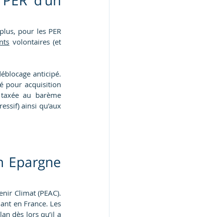
 PER d’un 
plus, pour les PER 
nts
 volontaires (et 
éblocage anticipé. 
 pour acquisition 
a taxée au barème 
ssif) ainsi qu'aux 
n Epargne 
nir Climat (PEAC). 
ant en France. Les 
an dès lors qu’il a 