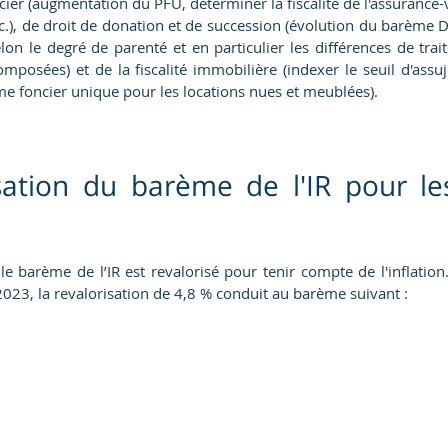
cier (augmentation du PFU, déterminer la fiscalité de l'assurance-v
c.), de droit de donation et de succession (évolution du barème 
selon le degré de parenté et en particulier les différences de trait
mposées) et de la fiscalité immobilière (indexer le seuil d'assujet
me foncier unique pour les locations nues et meublées).
sation du barème de l'IR pour le
barème de l’IR est revalorisé pour tenir compte de l'inflation. 
023, la revalorisation de 4,8 % conduit au barème suivant :