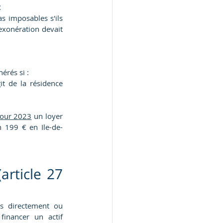
 
 imposables s'ils 
exonération devait 
érés si :
it de la résidence 
 pour 2023
 un loyer 
 199 € en Ile-de-
article 27 
es directement ou 
indirectement par la société (prêt bancaire, compte courant d'associé, etc.) pour financer un actif 