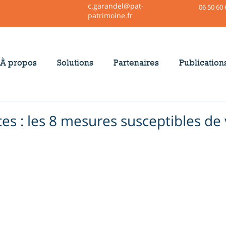
c.garandel@pat-
06 50 60 
patrimoine.fr
À propos
Solutions
Partenaires
Publication
ces : les 8 mesures susceptibles de