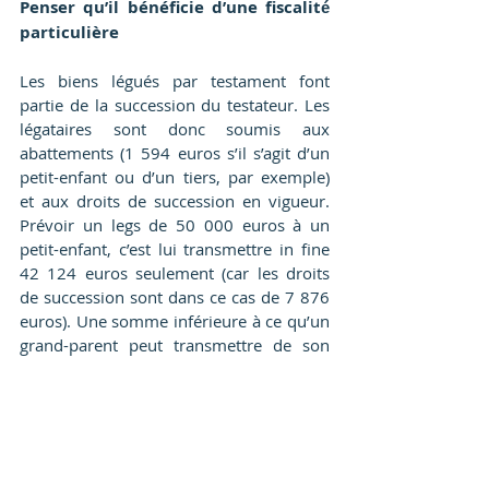
Penser qu’il bénéficie d’une fiscalité́ 
particulière
Les biens légués par testament font 
partie de la succession du testateur. Les 
légataires sont donc soumis aux 
abattements (1 594 euros s’il s’agit d’un 
petit-enfant ou d’un tiers, par exemple) 
et aux droits de succession en vigueur. 
Prévoir un legs de 50 000 euros à un 
petit-enfant, c’est lui transmettre in fine 
42 124 euros seulement (car les droits 
de succession sont dans ce cas de 7 876 
euros). Une somme inférieure à ce qu’un 
grand-parent peut transmettre de son 
vivant, et à n’importe quel âge, par le 
biais d’un don manuel ou d’une 
donation, puisque ce type de dispositif 
bénéficie d’un abattement de 31 865 
euros tous les quinze ans. Sans oublier 