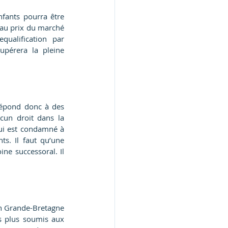
fants pourra être 
 au prix du marché 
ualification par 
upérera la pleine 
répond donc à des 
ucun droit dans la 
qui est condamné à 
s. Il faut qu’une 
ne successoral. Il 
en Grande-Bretagne 
s plus soumis aux 