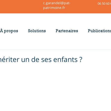
c.garandel@pat-
06 50 60 
patrimoine.fr
À propos
Solutions
Partenaires
Publication
ériter un de ses enfants ?