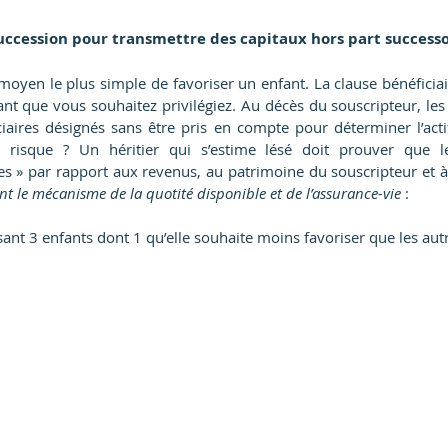
succession pour transmettre des capitaux hors part successo
 moyen le plus simple de favoriser un enfant. La clause bénéficiair
fant que vous souhaitez privilégiez. Au décès du souscripteur, le
iaires désignés sans être pris en compte pour déterminer l’actif
Le risque ? Un héritier qui s’estime lésé doit prouver que l
 » par rapport aux revenus, au patrimoine du souscripteur et à
 le mécanisme de la quotité disponible et de l’assurance-vie
 :  
nt 3 enfants dont 1 qu’elle souhaite moins favoriser que les aut