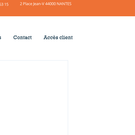
2 Place Jean-V 44000 NANTES
63 15
s
Contact
Accès client