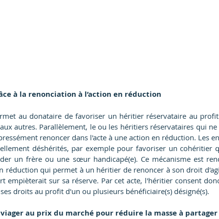
râce à la renonciation à l’action en réduction
met au donataire de favoriser un héritier réservataire au profit
aux autres. Parallèlement, le ou les héritiers réservataires qui ne 
ressément renoncer dans l'acte à une action en réduction. Les en
iellement déshérités, par exemple pour favoriser un cohéritier q
ider un frère ou une sœur handicapé(e). Ce mécanisme est rend
en réduction qui permet à un héritier de renoncer à son droit d'agir
art empièterait sur sa réserve. Par cet acte, l'héritier consent don
e ses droits au profit d'un ou plusieurs bénéficiaire(s) désigné(s).
 viager au prix du marché pour réduire la masse à partager