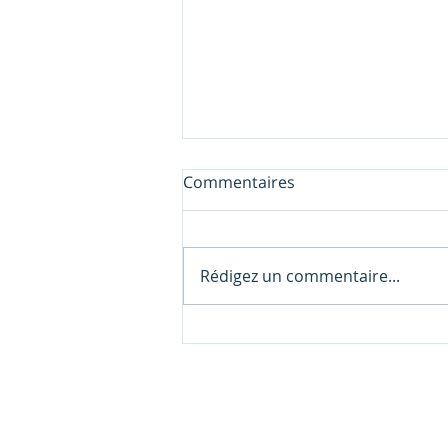
Commentaires
Rédigez un commentaire...
Pacte Dutreil : Le guide pour
transmettre son entreprise
en 2026
c.garandel@pat-patrimoine.fr