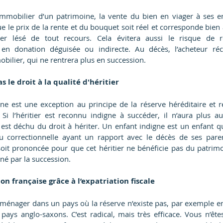
 immobilier d’un patrimoine, la vente du bien en viager à ses en
que le prix de la rente et du bouquet soit réel et corresponde bien
er lésé de tout recours. Cela évitera aussi le risque de req
le en donation déguisée ou indirecte. Au décès, l’acheteur réc
bilier, qui ne rentrera plus en succession.
s le droit à la qualité d'héritier
e est une exception au principe de la réserve héréditaire et 
. Si l’héritier est reconnu indigne à succéder, il n’aura plus a
l est déchu du droit à hériter. Un enfant indigne est un enfant 
u correctionnelle ayant un rapport avec le décès de ses parent
soit prononcée pour que cet héritier ne bénéficie pas du patrimoi
né par la succession.
on française grâce à l’expatriation fiscale
 déménager dans un pays où la réserve n’existe pas, par exemple 
pays anglo-saxons. C’est radical, mais très efficace. Vous n’ête