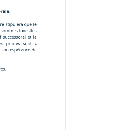
rale.
e stipulera que le 
s sommes investies 
 successoral et la 
es primes sont « 
 son espérance de 
res.