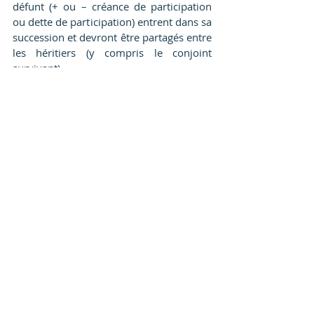
défunt (+ ou – créance de participation 
ou dette de participation) entrent dans sa 
succession et devront être partagés entre 
les héritiers (y compris le conjoint 
survivant).
Vous l’aurez compris, le choix du régime 
matrimonial est un élément déterminant 
de la protection du conjoint survivant. 
Vous trouverez ci-après un tableau 
récapitulant les conséquences pratiques 
du régime matrimonial sur les droits du 
conjoint survivant.